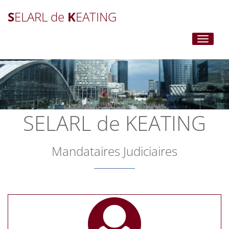
S
ELARL de
K
EATING
Toggle
navigati
SELARL de KEATING
Mandataires Judiciaires