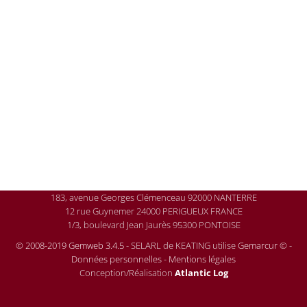
183, avenue Georges Clémenceau 92000 NANTERRE
12 rue Guynemer 24000 PERIGUEUX FRANCE
1/3, boulevard Jean Jaurès 95300 PONTOISE
© 2008-2019 Gemweb 3.4.5
- SELARL de KEATING utilise
Gemarcur ©
-
Données personnelles
-
Mentions légales
Conception/Réalisation
Atlantic Log