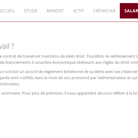
ACCUEIL
ETUDE
MANDAT
ACTIF
CRÉANCIER
SALAR
ail ?
le contrat de travail est maintenu de plein droit. Toutefois, le redressement 
 de licenciements à caractère économique obéissant aux règles du droit c
r conclut un accord de règlement échelonné de sa dette avec ses créancier
arde sont notifiés dans le mois de son prononcé par l’administrateur et sur
inistrateur.
t sommaire. Pour plus de précision, il vous appartient de vous référer à la lo