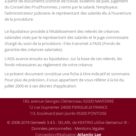
à partir de documents (contrat de travail, bulletins de paie, Jugement
du Conseil des Prud’hommes..) remis par le salarié, l’employeur,
l’administrateur judiciaire, le représentant des salariés élu à l’ouverture
de la procédure.
Le liquidateur procède à l’établissement des relevés de créances
salariales visés par le représentant des salariés et le juge commissaire
chargé du suivi de la procédure ; il les transmet à l’AGS (Fonds de
garantie des créances salariales).
L’AGS avance ensuite au liquidateur, sur la base de ces relevés, les
fonds nécessaires au règlement de votre créance.
Le présent document constitue une fiche à titre indicatif et sommaire.
Pour plus de précision, il vous appartient de vous référer à la loi du
juillet 2005 et à ses décrets d’application
183, avenue Georges Clémenceau 92000 NANTERRE
12 rue Guynemer 24000 PERIGUEUX FRANCE
1/3, boulevard Jean Jaurès 95300 PONTOISE
© 2008-2019 Gemweb 3.4.5
- SELARL de KEATING utilise
Gemarcur ©
-
Données personnelles
-
Mentions légales
Conception/Réalisation
Atlantic Log