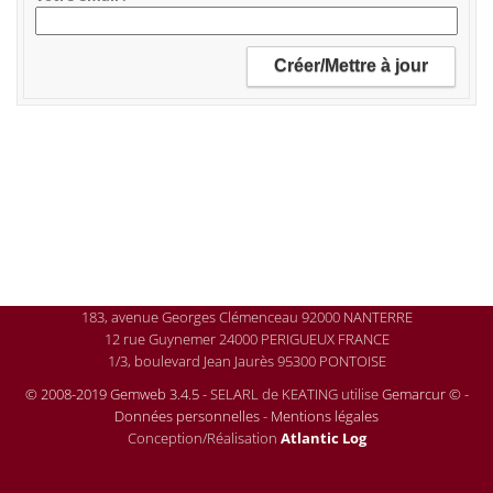
183, avenue Georges Clémenceau 92000 NANTERRE
12 rue Guynemer 24000 PERIGUEUX FRANCE
1/3, boulevard Jean Jaurès 95300 PONTOISE
© 2008-2019 Gemweb 3.4.5
- SELARL de KEATING utilise
Gemarcur ©
-
Données personnelles
-
Mentions légales
Conception/Réalisation
Atlantic Log