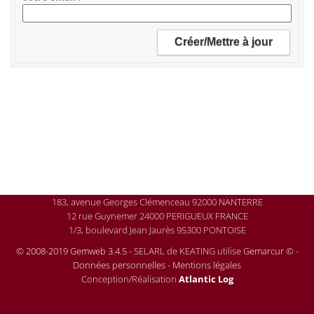
183, avenue Georges Clémenceau 92000 NANTERRE
12 rue Guynemer 24000 PERIGUEUX FRANCE
1/3, boulevard Jean Jaurès 95300 PONTOISE
© 2008-2019 Gemweb 3.4.5
- SELARL de KEATING utilise
Gemarcur ©
-
Données personnelles
-
Mentions légales
Conception/Réalisation
Atlantic Log