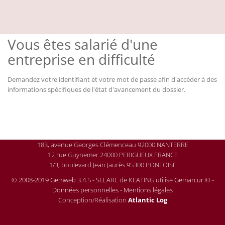
Vous êtes salarié d'une
entreprise en difficulté
Demandez votre identifiant et votre mot de passe afin d'accéder à des
informations spécifiques de l'état d'avancement du dossier.
183, avenue Georges Clémenceau 92000 NANTERRE
12 rue Guynemer 24000 PERIGUEUX FRANCE
1/3, boulevard Jean Jaurès 95300 PONTOISE
© 2008-2019 Gemweb 3.4.5
- SELARL de KEATING utilise
Gemarcur ©
-
Données personnelles
-
Mentions légales
Conception/Réalisation
Atlantic Log