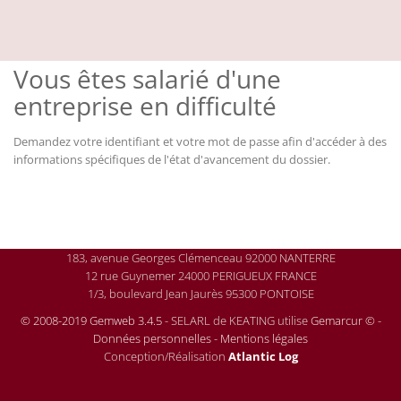
Vous êtes salarié d'une
entreprise en difficulté
Demandez votre identifiant et votre mot de passe afin d'accéder à des
informations spécifiques de l'état d'avancement du dossier.
183, avenue Georges Clémenceau 92000 NANTERRE
12 rue Guynemer 24000 PERIGUEUX FRANCE
1/3, boulevard Jean Jaurès 95300 PONTOISE
© 2008-2019 Gemweb 3.4.5
- SELARL de KEATING utilise
Gemarcur ©
-
Données personnelles
-
Mentions légales
Conception/Réalisation
Atlantic Log