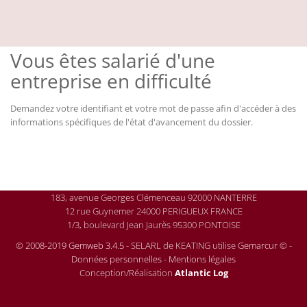
Vous êtes salarié d'une
entreprise en difficulté
Demandez votre identifiant et votre mot de passe afin d'accéder à des
informations spécifiques de l'état d'avancement du dossier.
183, avenue Georges Clémenceau 92000 NANTERRE
12 rue Guynemer 24000 PERIGUEUX FRANCE
1/3, boulevard Jean Jaurès 95300 PONTOISE
© 2008-2019 Gemweb 3.4.5
- SELARL de KEATING utilise
Gemarcur ©
-
Données personnelles
-
Mentions légales
Conception/Réalisation
Atlantic Log