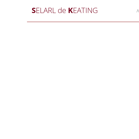
S
ELARL de
K
EATING
A