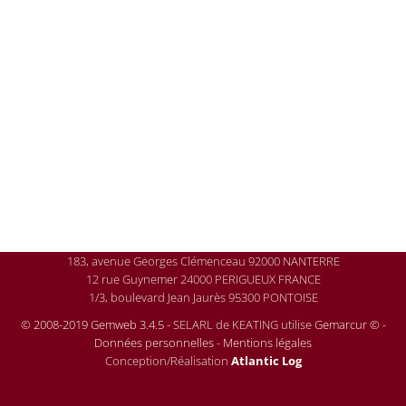
183, avenue Georges Clémenceau 92000 NANTERRE
12 rue Guynemer 24000 PERIGUEUX FRANCE
1/3, boulevard Jean Jaurès 95300 PONTOISE
© 2008-2019 Gemweb 3.4.5
- SELARL de KEATING utilise
Gemarcur ©
-
Données personnelles
-
Mentions légales
Conception/Réalisation
Atlantic Log