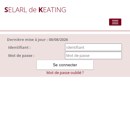
S
ELARL de
K
EATING
Toggle
navigati
Dernière mise à jour : 08/08/2026
Identifiant :
Mot de passe :
Mot de passe oublié ?