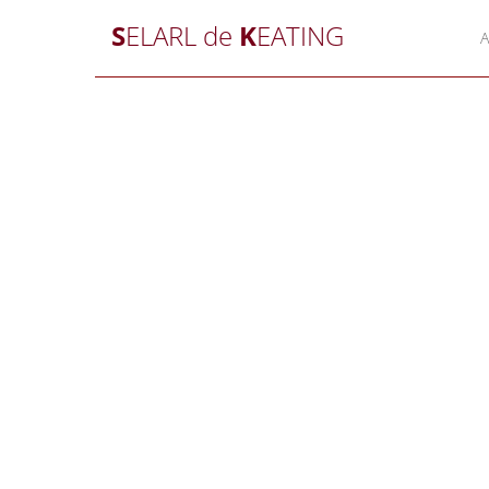
S
ELARL de
K
EATING
A