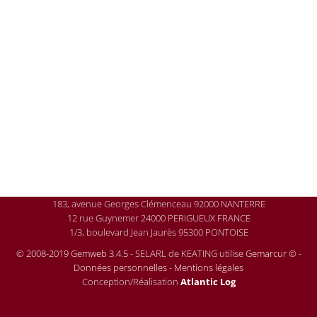
183, avenue Georges Clémenceau 92000 NANTERRE
12 rue Guynemer 24000 PERIGUEUX FRANCE
1/3, boulevard Jean Jaurès 95300 PONTOISE
© 2008-2019 Gemweb 3.4.5
- SELARL de KEATING utilise
Gemarcur ©
-
Données personnelles
-
Mentions légales
Conception/Réalisation
Atlantic Log