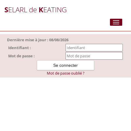
S
ELARL de
K
EATING
Toggle
navigati
Dernière mise à jour : 08/08/2026
Identifiant :
Mot de passe :
Mot de passe oublié ?