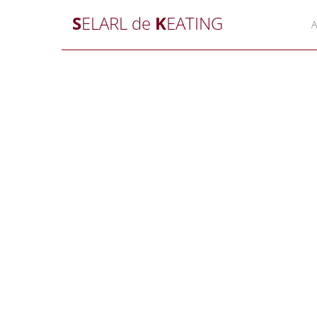
S
ELARL de
K
EATING
A