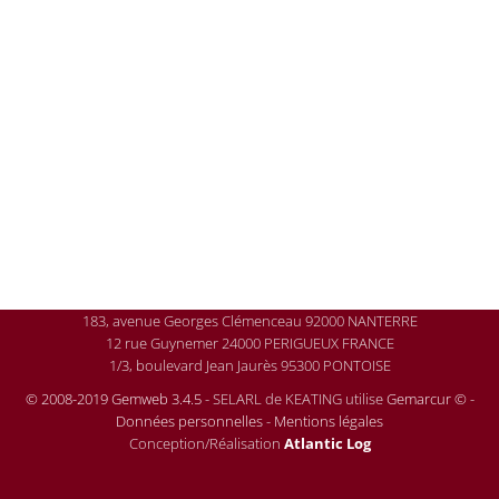
183, avenue Georges Clémenceau 92000 NANTERRE
12 rue Guynemer 24000 PERIGUEUX FRANCE
1/3, boulevard Jean Jaurès 95300 PONTOISE
© 2008-2019 Gemweb 3.4.5
- SELARL de KEATING utilise
Gemarcur ©
-
Données personnelles
-
Mentions légales
Conception/Réalisation
Atlantic Log