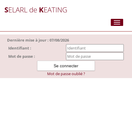
S
ELARL de
K
EATING
Toggle
navigati
Dernière mise à jour : 07/08/2026
Identifiant :
Mot de passe :
Mot de passe oublié ?