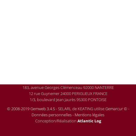
183, avenue Georges Clémenceau 92000 NANTERRE
12 rue Guynemer 24000 PERIGUEUX FRANCE
1/3, boulevard Jean Jaurès 95300 PONTOISE
© 2008-2019 Gemweb 3.4.5
- SELARL de KEATING utilise
Gemarcur ©
-
Données personnelles
-
Mentions légales
Conception/Réalisation
Atlantic Log