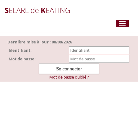
S
ELARL de
K
EATING
Toggle
navigati
Dernière mise à jour : 08/08/2026
Identifiant :
Mot de passe :
Mot de passe oublié ?