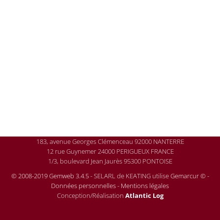
183, avenue Georges Clémenceau 92000 NANTERRE
12 rue Guynemer 24000 PERIGUEUX FRANCE
1/3, boulevard Jean Jaurès 95300 PONTOISE
© 2008-2019 Gemweb 3.4.5
- SELARL de KEATING utilise
Gemarcur ©
-
Données personnelles
-
Mentions légales
Conception/Réalisation
Atlantic Log