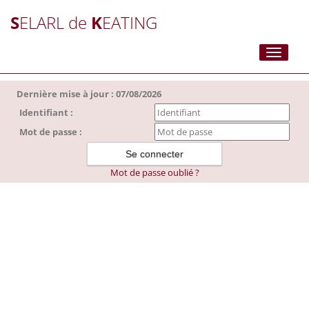
S
ELARL de
K
EATING
Toggle
navigati
Dernière mise à jour : 07/08/2026
Identifiant :
Mot de passe :
Mot de passe oublié ?