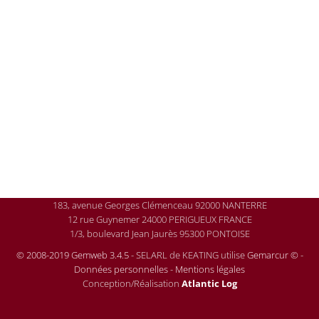
183, avenue Georges Clémenceau 92000 NANTERRE
12 rue Guynemer 24000 PERIGUEUX FRANCE
1/3, boulevard Jean Jaurès 95300 PONTOISE
© 2008-2019 Gemweb 3.4.5
- SELARL de KEATING utilise
Gemarcur ©
-
Données personnelles
-
Mentions légales
Conception/Réalisation
Atlantic Log