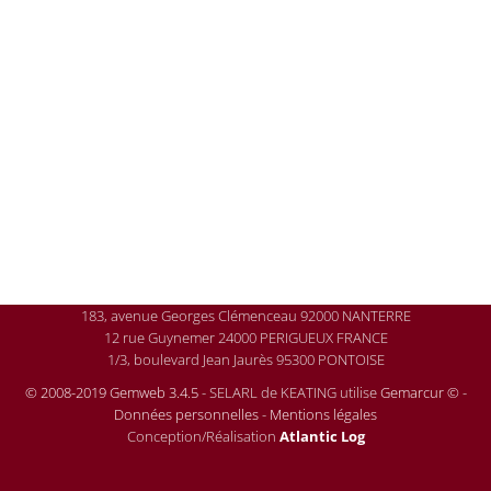
183, avenue Georges Clémenceau 92000 NANTERRE
12 rue Guynemer 24000 PERIGUEUX FRANCE
1/3, boulevard Jean Jaurès 95300 PONTOISE
© 2008-2019 Gemweb 3.4.5
- SELARL de KEATING utilise
Gemarcur ©
-
Données personnelles
-
Mentions légales
Conception/Réalisation
Atlantic Log