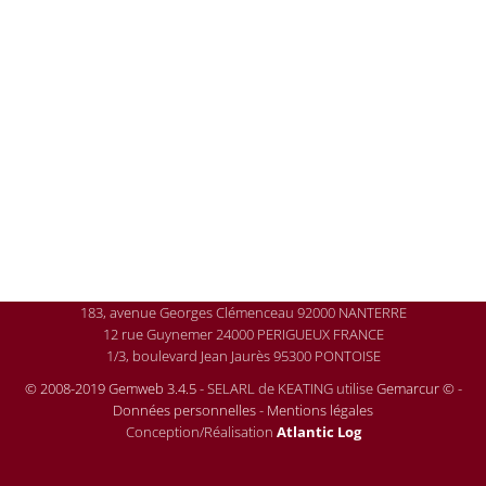
183, avenue Georges Clémenceau 92000 NANTERRE
12 rue Guynemer 24000 PERIGUEUX FRANCE
1/3, boulevard Jean Jaurès 95300 PONTOISE
© 2008-2019 Gemweb 3.4.5
- SELARL de KEATING utilise
Gemarcur ©
-
Données personnelles
-
Mentions légales
Conception/Réalisation
Atlantic Log