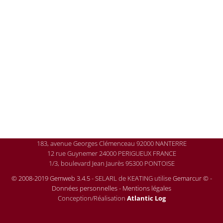
183, avenue Georges Clémenceau 92000 NANTERRE
12 rue Guynemer 24000 PERIGUEUX FRANCE
1/3, boulevard Jean Jaurès 95300 PONTOISE
© 2008-2019 Gemweb 3.4.5
- SELARL de KEATING utilise
Gemarcur ©
-
Données personnelles
-
Mentions légales
Conception/Réalisation
Atlantic Log