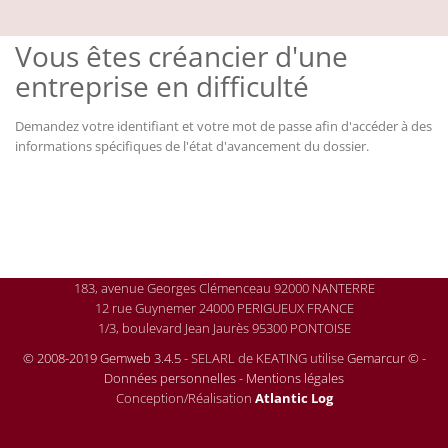
Vous êtes créancier d'une
entreprise en difficulté
Demandez votre identifiant et votre mot de passe afin d'accéder à des
informations spécifiques de l'état d'avancement du dossier.
183, avenue Georges Clémenceau 92000 NANTERRE
12 rue Guynemer 24000 PERIGUEUX FRANCE
1/3, boulevard Jean Jaurès 95300 PONTOISE
© 2008-2019 Gemweb 3.4.5
- SELARL de KEATING utilise
Gemarcur ©
-
Données personnelles
-
Mentions légales
Conception/Réalisation
Atlantic Log