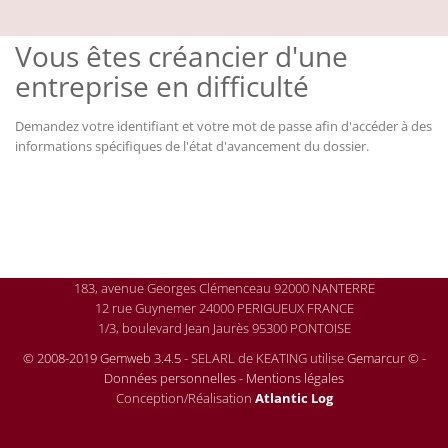
Vous êtes créancier d'une
entreprise en difficulté
Demandez votre identifiant et votre mot de passe afin d'accéder à des
informations spécifiques de l'état d'avancement du dossier.
183, avenue Georges Clémenceau 92000 NANTERRE
12 rue Guynemer 24000 PERIGUEUX FRANCE
1/3, boulevard Jean Jaurès 95300 PONTOISE
© 2008-2019 Gemweb 3.4.5
- SELARL de KEATING utilise
Gemarcur ©
-
Données personnelles
-
Mentions légales
Conception/Réalisation
Atlantic Log