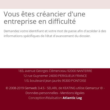
Vous êtes créancier d'une
entreprise en difficulté
Demandez votre identifiant et votre mot de passe afin d'accéder à des
informations spécifiques de l'état d'avancement du dossier.
183, avenue Georges Clémenceau 92000 NANTERRE
12 rue Guynemer 24000 PERIGUEUX FRANCE
1/3, boulevard Jean Jaurès 95300 PONTOISE
© 2008-2019 Gemweb 3.4.5
- SELARL de KEATING utilise
Gemarcur ©
-
Données personnelles
-
Mentions légales
Conception/Réalisation
Atlantic Log