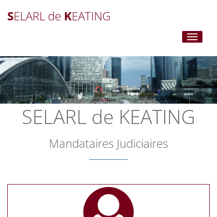
S
ELARL de
K
EATING
Toggle
navigati
SELARL de KEATING
Mandataires Judiciaires