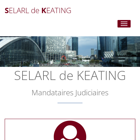
S
ELARL de
K
EATING
Toggle
navigati
SELARL de KEATING
Mandataires Judiciaires