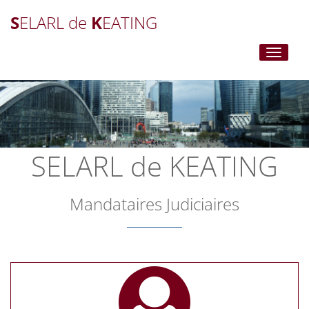
S
ELARL de
K
EATING
Toggle
navigati
SELARL de KEATING
Mandataires Judiciaires