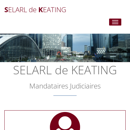
S
ELARL de
K
EATING
Toggle
navigati
SELARL de KEATING
Mandataires Judiciaires