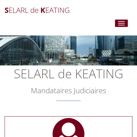
S
ELARL de
K
EATING
Toggle
navigati
SELARL de KEATING
Mandataires Judiciaires